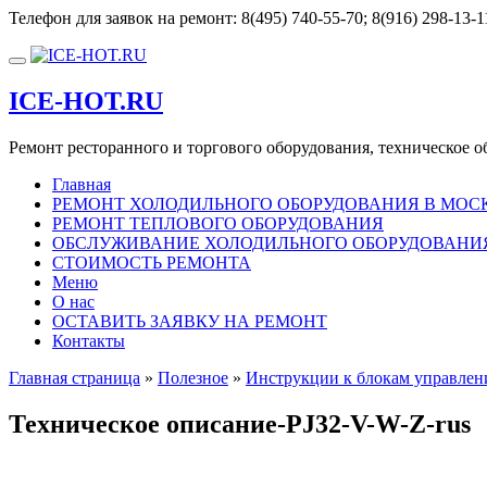
Перейти
Телефон для заявок на ремонт:
8(495) 740-55-70; 8(916) 298-13-1
к
содержимому
Показать/
Скрыть
ICE-HOT.RU
навигацию
Ремонт ресторанного и торгового оборудования, техническое 
Главная
РЕМОНТ ХОЛОДИЛЬНОГО ОБОРУДОВАНИЯ В МОС
РЕМОНТ ТЕПЛОВОГО ОБОРУДОВАНИЯ
ОБСЛУЖИВАНИЕ ХОЛОДИЛЬНОГО ОБОРУДОВАНИЯ 
СТОИМОСТЬ РЕМОНТА
Меню
О нас
ОСТАВИТЬ ЗАЯВКУ НА РЕМОНТ
Контакты
Главная страница
»
Полезное
»
Инструкции к блокам управлен
Техническое описание-PJ32-V-W-Z-rus