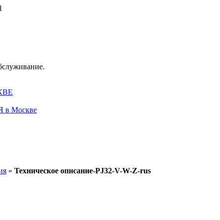
1
обслуживание.
КВЕ
в Москве
ия
»
Техническое описание-PJ32-V-W-Z-rus